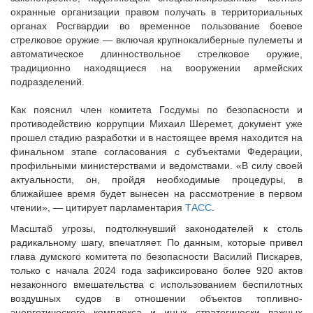
охранные организации правом получать в территориальных
органах Росгвардии во временное пользование боевое
стрелковое оружие — включая крупнокалиберные пулеметы и
автоматическое длинноствольное стрелковое оружие,
традиционно находящиеся на вооружении армейских
подразделений.
Как пояснил член комитета Госдумы по безопасности и
противодействию коррупции Михаил Шеремет, документ уже
прошел стадию разработки и в настоящее время находится на
финальном этапе согласования с субъектами Федерации,
профильными министерствами и ведомствами. «В силу своей
актуальности, он, пройдя необходимые процедуры, в
ближайшее время будет вынесен на рассмотрение в первом
чтении», — цитирует парламентария
ТАСС
.
Масштаб угрозы, подтолкнувший законодателей к столь
радикальному шагу, впечатляет. По данным, которые привел
глава думского комитета по безопасности Василий Пискарев,
только с начала 2024 года зафиксировано более 920 актов
незаконного вмешательства с использованием беспилотных
воздушных судов в отношении объектов топливно-
энергетического комплекса и иных стратегически важных