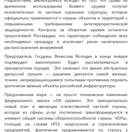
Разработчики законопроекта исходят из того, что право на
временное использование боевого оружия получат
исключительно те частные охранные структуры, которые
официально привлекаются к охране объектов и территорий с
повышенными требованиями антитеррористической
защищенности. Контроль за оборотом оружия останется
прерогативой Росгвардии, что гарантирует соблюдение всех
необходимых процедур и исключает риски нелегального
распространения вооружений.
Председатель Госдумы Вячеслав Володин в конце января
подтвердил: законопроект будет рассматриваться в
приоритетном порядке . Это означает, что время абстрактных
дискуссий прошло — решение диктуется самой жизнью,
точнее, непрекращающимися попытками противника поразить
критически важные объекты российской инфраструктуры.
Предложенная мера — не просто техническое изменение
федерального закона «Об оружии». Это принципиально
новый этап в эволюции отечественной частной охраны,
которая из сферы услуг постепенно трансформируется в
элемент общей системы обороноспособности страны. ЧОПы,
стоящие на страже НПЗ, энергоузлов и стратегических
предприятий, фактически приравниваются по статусу к